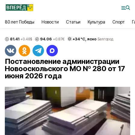
80 лет Победы
Новости
Статьи
Культура
Спорт
Г
81.41
94.06
+
34
°С,
ясно
+0.48
$
+0.87
€
Белгород
Постановление администрации
Новооскольского МО Nº 280 от 17
июня 2026 года