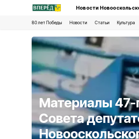
Новости Новооскольско
80 лет Победы
Новости
Статьи
Культура
Материалы 47-г
Совета депутат
Новооскольског