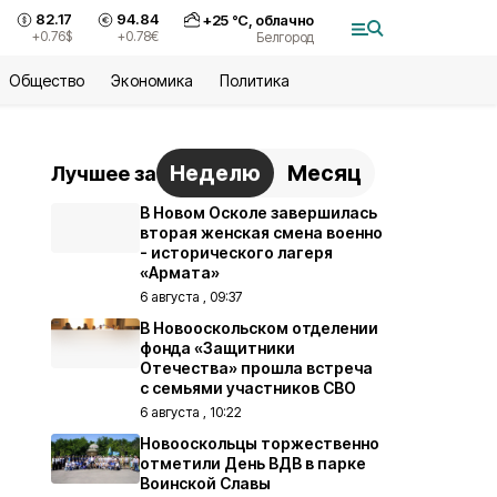
82.17
94.84
+
25
°С,
облачно
+0.76
$
+0.78
€
Белгород
Общество
Экономика
Политика
Неделю
Месяц
Лучшее за
В Новом Осколе завершилась
вторая женская смена военно
- исторического лагеря
«Армата»
6 августа , 09:37
В Новооскольском отделении
фонда «Защитники
Отечества» прошла встреча
с семьями участников СВО
6 августа , 10:22
Новооскольцы торжественно
отметили День ВДВ в парке
Воинской Славы