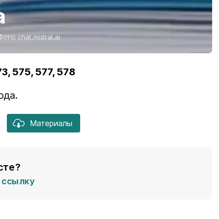
а
Фото:
chat.mistral.ai
, 575, 577, 578
ода.
Материалы
сте?
ссылку