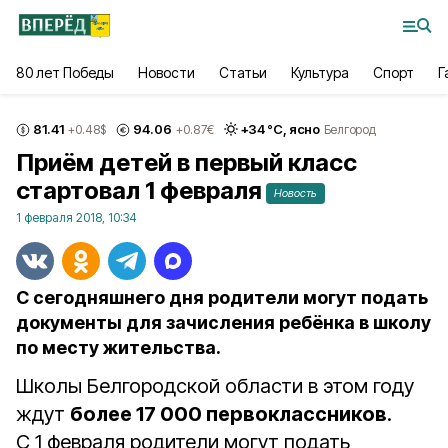
80 лет Победы
Новости
Статьи
Культура
Спорт
Г
81.41
94.06
+
34
°С,
ясно
+0.48
$
+0.87
€
Белгород
Приём детей в первый класс
стартовал 1 февраля
Новость
1 февраля 2018, 10:34
С сегодняшнего дня родители могут подать
документы для зачисления ребёнка в школу
по месту жительства.
Школы Белгородской области в этом году
ждут
более 17 000 первоклассников
.
С 1 февраля родители могут подать