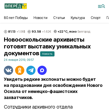
80 лет Победы
Новости
Статьи
Культура
Спорт
Г
81.13
93.58
+
22
°С,
ясно
+1.06
$
+1.62
€
Белгород
Новооскольские архивисты
готовят выставку уникальных
документов
Новость
24 января 2019, 09:57
Увидеть редкие экспонаты можно будет
на праздновании дня освобождения Нового
Оскола от немецко-фашистских
захватчиков.
Сотрудники архивного отдела