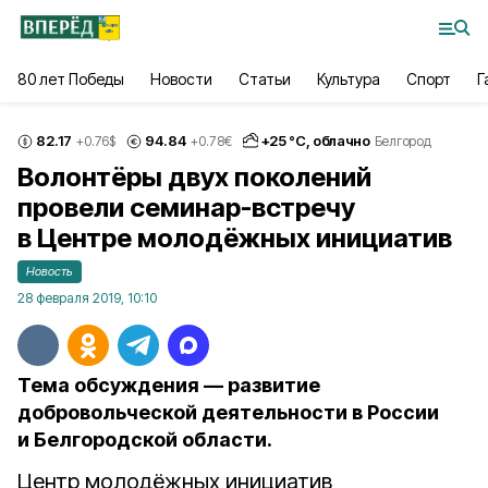
80 лет Победы
Новости
Статьи
Культура
Спорт
Г
82.17
94.84
+
25
°С,
облачно
+0.76
$
+0.78
€
Белгород
Волонтёры двух поколений
провели семинар-встречу
в Центре молодёжных инициатив
Новость
28 февраля 2019, 10:10
Тема обсуждения — развитие
добровольческой деятельности в России
и Белгородской области.
Центр молодёжных инициатив