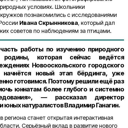
природных условиях. Школьники
 кружков познакомились с исследованиями
 России
Ивана Скрынникова
, который дал
ких советов по наблюдениям за птицами.
часть работы по изучению природного
родины, которая сейчас ведётся
реждениях Новооскольского городского
 начнётся новый этап бёрдинга, уже
ленно готовимся. Поэтому решили ещё раз
мочь юннатам более глубого и системно
следования», — рассказал
директор
и юных натуралистов Владимир Ганагин
.
в региона станет открытая интерактивная
бласти. Серьёзный вклад в развитие нового