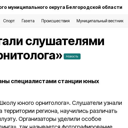
го муниципального округа Белгородской области
Спорт
Газета
Происшествия
Муниципальный вестник
тали слушателями
рнитолога»
Новость
аны специалистами станции юных
Школу юного орнитолога». Слушатели узнали
а территории региона, научились различать
силуэту. Организаторы уделили особое
динга», так называется фотографирование