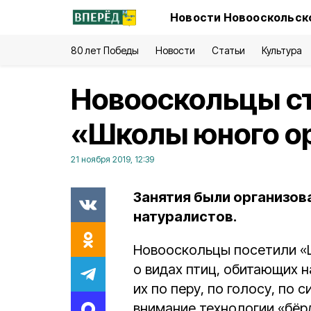
Новости Новооскольско
80 лет Победы
Новости
Статьи
Культура
Новооскольцы с
«Школы юного о
21 ноября 2019, 12:39
Занятия были организов
натуралистов.
Новооскольцы посетили «
о видах птиц, обитающих н
их по перу, по голосу, по 
внимание технологии «бёр