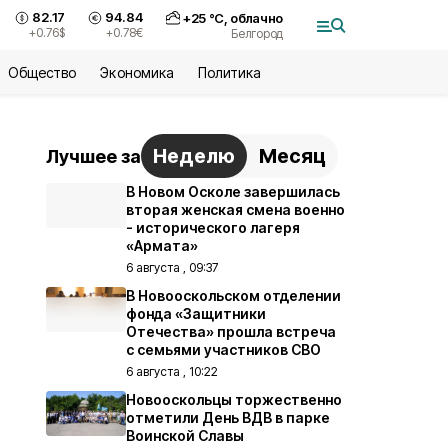
82.17
94.84
+
25
°С,
облачно
+0.76
$
+0.78
€
Белгород
Общество
Экономика
Политика
Неделю
Месяц
Лучшее за
В Новом Осколе завершилась
вторая женская смена военно
- исторического лагеря
«Армата»
6 августа , 09:37
В Новооскольском отделении
фонда «Защитники
Отечества» прошла встреча
с семьями участников СВО
6 августа , 10:22
Новооскольцы торжественно
отметили День ВДВ в парке
Воинской Славы