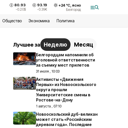
80.93
93.19
+
24
°С,
ясно
-0.20
$
-0.39
€
Белгород
Общество
Экономика
Политика
Неделю
Месяц
Лучшее за
Белгородцам напомнили об
уголовной ответственности
за съемку мест прилетов
31 июля , 10:03
Активисты «Движения
Первых» из Новооскольского
округа прошли
Университетские смены в
Ростове-на-Дону
1 августа , 07:10
Новооскольский дуб-великан
может стать «Российским
деревом года». Последние