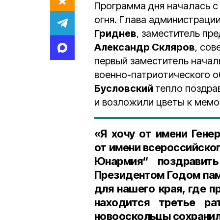
Программа дня началась с 
огня. Глава администраци
Гриднев
, заместитель пр
Александр Скляров
, со
первый заместитель начал
военно-патриотического 
Бусловский
тепло поздра
и возложили цветы к мемо
«Я хочу от имени Гене
от имени всероссийско
Юнармия“ поздравить
Президентом Годом пам
для нашего края, где п
находится третье ра
новооскольцы сохранил