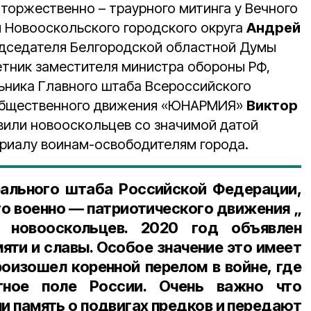
торжественно – траурного митинга у Вечного
и Новооскольского городского округа
Андрей
едседателя Белгородской областной Думы
ветник заместителя министра обороны РФ,
ьника Главного штаба Всероссийского
общественного движения «ЮНАРМИЯ»
Виктор
вили новооскольцев со значимой датой
риалу воинам-освободителям города.
рального штаба Российской Федерации,
го военно — патриотического движения „
 новооскольцев. 2020 год объявлен
яти и славы. Особое значение это имеет
роизошел коренной перелом в войне, где
тное поле России. Очень важно что
и память о подвигах предков и передают