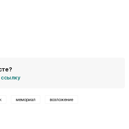
сте?
ссылку
к
мемориал
возложение