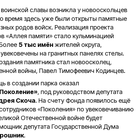
 воинской славы возникла у новооскольцев
то время здесь уже были открыты памятные
ных родов войск. Реализация проекта
ов «Аллея памяти» стало кульминацией
 Более
5 тыс имён
жителей округа,
 увековечены на гранитных панелях стелы.
здания памятника стал новоосколец,
енной войны, Павел Тимофеевич Кодинцев.
 в создании парка оказал
Поколение»
, под руководством депутата
дрея Скоча
. На счету Фонда появилось ещё
 сотрудников «Поколения» по увековечиванию
Великой Отечественной войне будет
мощник депутата Государственной Дума
ирошник
.