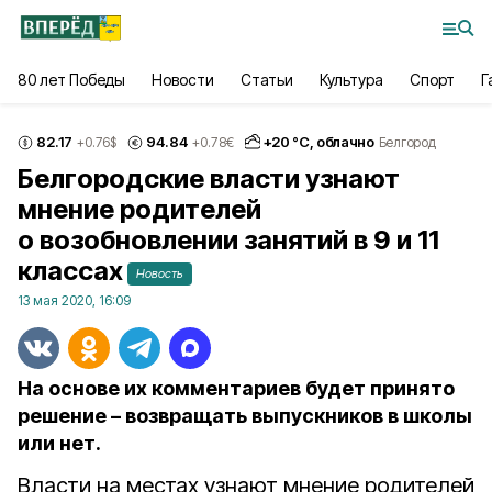
80 лет Победы
Новости
Статьи
Культура
Спорт
Г
82.17
94.84
+
20
°С,
облачно
+0.76
$
+0.78
€
Белгород
Белгородские власти узнают
мнение родителей
о возобновлении занятий в 9 и 11
классах
Новость
13 мая 2020, 16:09
На основе их комментариев будет принято
решение – возвращать выпускников в школы
или нет.
Власти на местах узнают мнение родителей