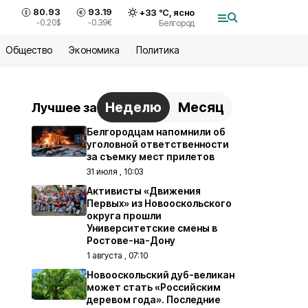
80.93
93.19
+
33
°С,
ясно
-0.20
$
-0.39
€
Белгород
Общество
Экономика
Политика
Неделю
Месяц
Лучшее за
Белгородцам напомнили об
уголовной ответственности
за съемку мест прилетов
31 июля , 10:03
Активисты «Движения
Первых» из Новооскольского
округа прошли
Университетские смены в
Ростове-на-Дону
1 августа , 07:10
Новооскольский дуб-великан
может стать «Российским
деревом года». Последние