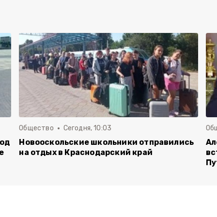
Общество
Сегодня, 10:03
Об
род
Новооскольские школьники отправились
Ал
е
на отдых в Краснодарский край
вс
Пу