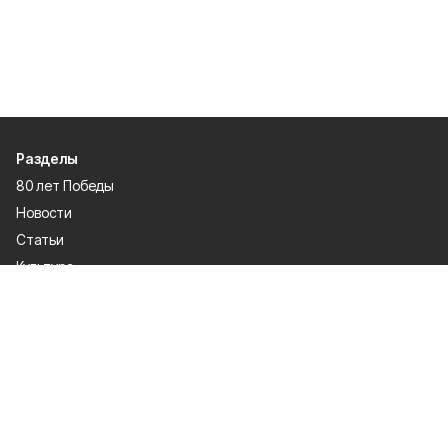
Разделы
80 лет Победы
Новости
Статьи
Культура
Спорт
Газета
Происшествия
Муниципальный вестник
Общество
Экономика