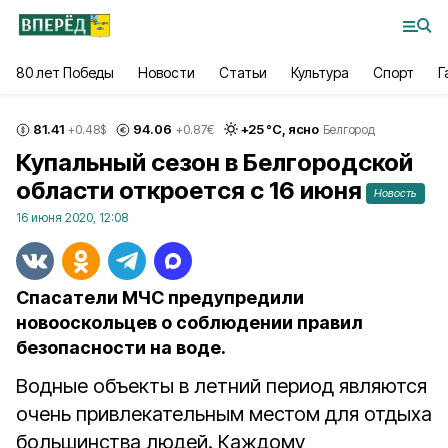
80 лет Победы
Новости
Статьи
Культура
Спорт
Г
81.41
94.06
+
25
°С,
ясно
+0.48
$
+0.87
€
Белгород
Купальный сезон в Белгородской
области откроется с 16 июня
Новость
16 июня 2020, 12:08
Спасатели МЧС предупредили
новооскольцев о соблюдении правил
безопасности на воде.
Водные объекты в летний период являются
очень привлекательным местом для отдыха
большинства людей. Каждому