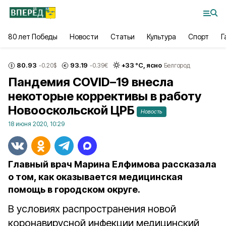
80 лет Победы
Новости
Статьи
Культура
Спорт
Г
80.93
93.19
+
33
°С,
ясно
-0.20
$
-0.39
€
Белгород
Пандемия COVID–19 внесла
некоторые коррективы в работу
Новооскольской ЦРБ
Новость
18 июня 2020, 10:29
Главный врач Марина Елфимова рассказала
о том, как оказывается медицинская
помощь в городском округе.
В условиях распространения новой
коронавирусной инфекции медицинский