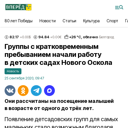
80 лет Победы
Новости
Статьи
Культура
Спорт
Г
82.17
94.84
+
26
°С,
облачно
+0.00
$
+0.00
€
Белгород
Группы с кратковременным
пребыванием начали работу
в детских садах Нового Оскола
Новость
25 сентября 2020, 09:47
Они рассчитаны на посещение малышей
в возрасте от одного до трёх лет.
Появление детсадовских групп для самых
маленьких стало возможным благодаря