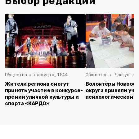
Выбор редакции
Общество
7 августа , 11:44
Общество
7 августа , 
Жители региона смогут
Волонтёры Новооск
принять участие в конкурсе-
округа приняли уча
премии уличной культуры и
психологическом т
спорта «КАРДО»