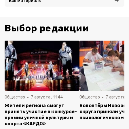
Все материалы
Выбор редакции
Общество
7 августа , 11:44
Общество
7 августа , 
Жители региона смогут
Волонтёры Новооск
принять участие в конкурсе-
округа приняли уча
премии уличной культуры и
психологическом т
спорта «КАРДО»