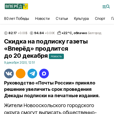
80 лет Победы
Новости
Статьи
Культура
Спорт
Г
82.17
94.84
+
22
°С,
облачно
+0.00
$
+0.00
€
Белгород
Скидка на подписку газеты
«Вперёд» продлится
до 20 декабря
Новость
9 декабря 2020, 12:51
Руководство «Почты России» приняло
решение увеличить срок проведения
Декады подписки на печатные издания.
Жители Новооскольского городского
округа смогут выписать общественно-