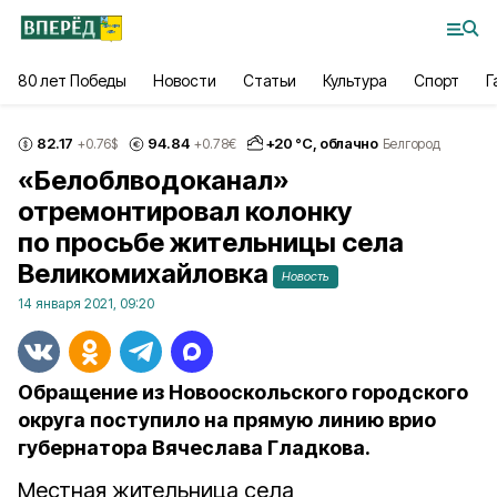
80 лет Победы
Новости
Статьи
Культура
Спорт
Г
82.17
94.84
+
20
°С,
облачно
+0.76
$
+0.78
€
Белгород
«Белоблводоканал»
отремонтировал колонку
по просьбе жительницы села
Великомихайловка
Новость
14 января 2021, 09:20
Обращение из Новооскольского городского
округа поступило на прямую линию врио
губернатора Вячеслава Гладкова.
Местная жительница села