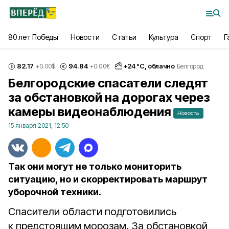
80 лет Победы
Новости
Статьи
Культура
Спорт
Г
82.17
94.84
+
24
°С,
облачно
+0.00
$
+0.00
€
Белгород
Белгородские спасатели следят
за обстановкой на дорогах через
камеры видеонаблюдения
Новость
15 января 2021, 12:50
Так они могут не только мониторить
ситуацию, но и скорректировать маршрут
уборочной техники.
Спасители области подготовились
к предстоящим морозам. За обстановкой