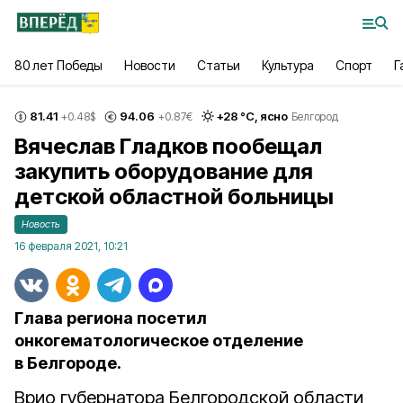
80 лет Победы
Новости
Статьи
Культура
Спорт
Г
81.41
94.06
+
28
°С,
ясно
+0.48
$
+0.87
€
Белгород
Вячеслав Гладков пообещал
закупить оборудование для
детской областной больницы
Новость
16 февраля 2021, 10:21
Глава региона посетил
онкогематологическое отделение
в Белгороде.
Врио губернатора Белгородской области