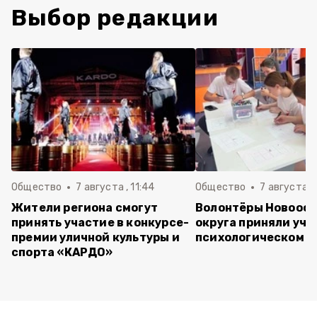
Выбор редакции
Общество
7 августа , 11:44
Общество
7 августа , 
Жители региона смогут
Волонтёры Новооск
принять участие в конкурсе-
округа приняли уча
премии уличной культуры и
психологическом т
спорта «КАРДО»