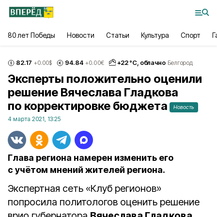
80 лет Победы
Новости
Статьи
Культура
Спорт
Г
82.17
94.84
+
22
°С,
облачно
+0.00
$
+0.00
€
Белгород
Эксперты положительно оценили
решение Вячеслава Гладкова
по корректировке бюджета
Новость
4 марта 2021, 13:25
Глава региона намерен изменить его
с учётом мнений жителей региона.
Экспертная сеть «Клуб регионов»
попросила политологов оценить решение
врио губернатора
Вячеслава Гладкова