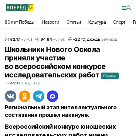
80 лет Победы
Новости
Статьи
Культура
Спорт
Г
82.17
94.84
+
22
°С,
дождь
+0.76
$
+0.78
€
Белгород
Школьники Нового Оскола
приняли участие
во всероссийском конкурсе
исследовательских работ
Новость
16 марта 2021, 10:22
Региональный этап интеллектуального
состязания прошёл накануне.
Всероссийский конкурс юношеских
исследовательских работ имени