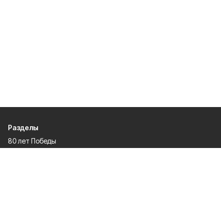
Разделы
80 лет Победы
Новости
Статьи
Культура
Спорт
Газета
Происшествия