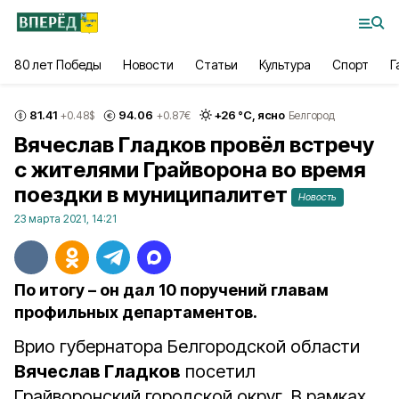
80 лет Победы
Новости
Статьи
Культура
Спорт
Г
81.41
94.06
+
26
°С,
ясно
+0.48
$
+0.87
€
Белгород
Вячеслав Гладков провёл встречу
с жителями Грайворона во время
поездки в муниципалитет
Новость
23 марта 2021, 14:21
По итогу – он дал 10 поручений главам
профильных департаментов.
Врио губернатора Белгородской области
Вячеслав Гладков
посетил
Грайворонский городской округ. В рамках