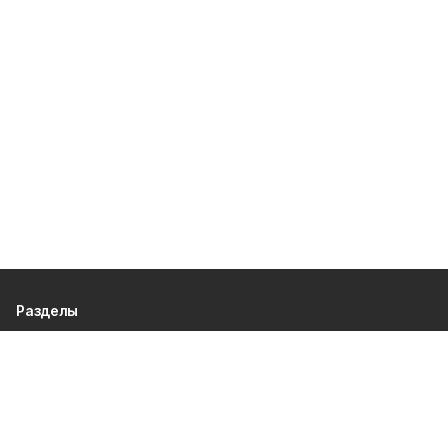
Разделы
80 лет Победы
Новости
Статьи
Культура
Спорт