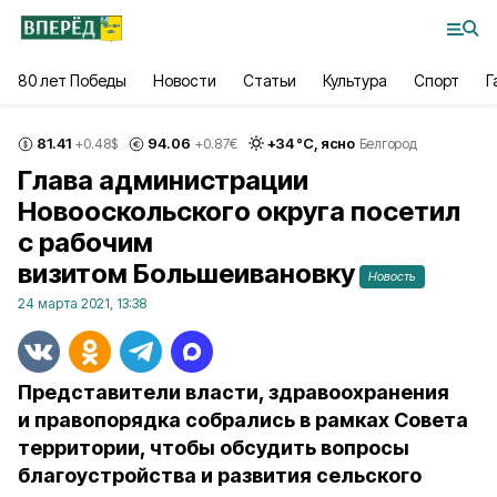
80 лет Победы
Новости
Статьи
Культура
Спорт
Г
81.41
94.06
+
34
°С,
ясно
+0.48
$
+0.87
€
Белгород
Глава администрации
Новооскольского округа посетил
с рабочим
визитом Большеивановку
Новость
24 марта 2021, 13:38
Представители власти, здравоохранения
и правопорядка собрались в рамках Совета
территории, чтобы обсудить вопросы
благоустройства и развития сельского