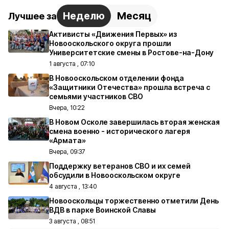
Неделю
Месяц
Лучшее за
Активисты «Движения Первых» из
Новооскольского округа прошли
Университетские смены в Ростове-на-Дону
1 августа , 07:10
В Новооскольском отделении фонда
«Защитники Отечества» прошла встреча с
семьями участников СВО
Вчера, 10:22
В Новом Осколе завершилась вторая женская
смена военно - исторического лагеря
«Армата»
Вчера, 09:37
Поддержку ветеранов СВО и их семей
обсудили в Новооскольском округе
4 августа , 13:40
Новооскольцы торжественно отметили День
ВДВ в парке Воинской Славы
3 августа , 08:51