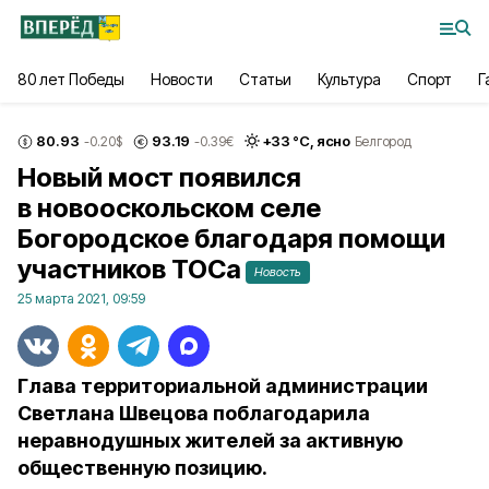
80 лет Победы
Новости
Статьи
Культура
Спорт
Г
80.93
93.19
+
33
°С,
ясно
-0.20
$
-0.39
€
Белгород
Новый мост появился
в новооскольском селе
Богородское благодаря помощи
участников ТОСа
Новость
25 марта 2021, 09:59
Глава территориальной администрации
Светлана Швецова поблагодарила
неравнодушных жителей за активную
общественную позицию.