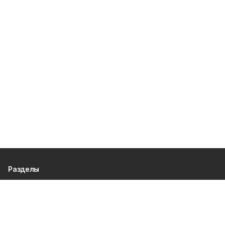
Разделы
80 лет Победы
Новости
Статьи
Культура