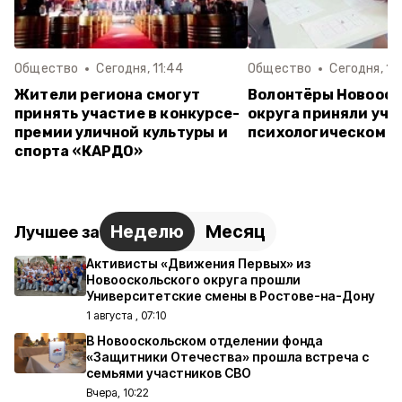
Общество
Сегодня, 11:44
Общество
Сегодня, 10
Жители региона смогут
Волонтёры Новооск
принять участие в конкурсе-
округа приняли уча
премии уличной культуры и
психологическом т
спорта «КАРДО»
Неделю
Месяц
Лучшее за
Активисты «Движения Первых» из
Новооскольского округа прошли
Университетские смены в Ростове-на-Дону
1 августа , 07:10
В Новооскольском отделении фонда
«Защитники Отечества» прошла встреча с
семьями участников СВО
Вчера, 10:22