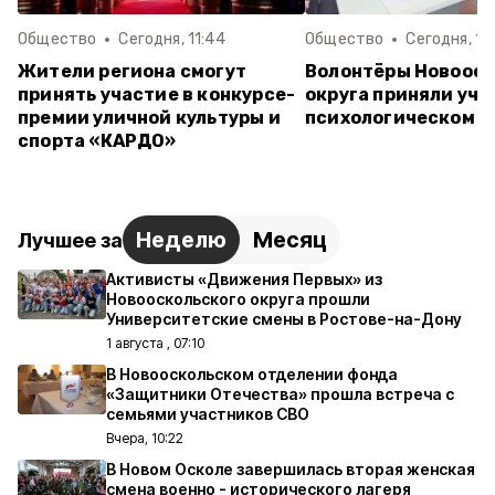
Общество
Сегодня, 11:44
Общество
Сегодня, 10
Жители региона смогут
Волонтёры Новооск
принять участие в конкурсе-
округа приняли уча
премии уличной культуры и
психологическом т
спорта «КАРДО»
Неделю
Месяц
Лучшее за
Активисты «Движения Первых» из
Новооскольского округа прошли
Университетские смены в Ростове-на-Дону
1 августа , 07:10
В Новооскольском отделении фонда
«Защитники Отечества» прошла встреча с
семьями участников СВО
Вчера, 10:22
В Новом Осколе завершилась вторая женская
смена военно - исторического лагеря