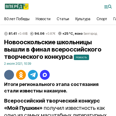
80 лет Победы
Новости
Статьи
Культура
Спорт
Г
81.41
94.06
+
25
°С,
ясно
+0.48
$
+0.87
€
Белгород
Новооскольские школьницы
вышли в финал всероссийского
творческого конкурса
Новость
2 июля 2021, 10:39
Итоги регионального этапа состязания
стали известны накануне.
Всероссийский творческий конкурс
«Мой Пушкин»
получил известность как
одно из самых масштабных литературных