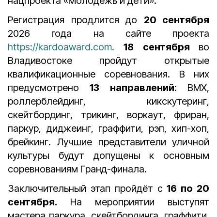
нацпроекта «Молодежь и дети».
Регистрация продлится до
20 сентября
2026 года на сайте проекта
https://kardoaward.com.
18 сентября
во
Владивостоке пройдут открытые
квалификационные соревнования. В них
предусмотрено
13 направлений
: BMX,
роллерблейдинг, кикскутеринг,
скейтбординг, трикинг, воркаут, фриран,
паркур, диджеинг, граффити, рэп, хип-хоп,
брейкинг. Лучшие представители уличной
культуры будут допущены к основным
соревнованиям Гранд-финала.
Заключительный этап пройдёт с
16 по 20
сентября.
На мероприятии выступят
мастера паркура, скейтбординга, граффити,