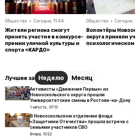
Общество
Сегодня, 11:44
Общество
Сегодня, 10
Жители региона смогут
Волонтёры Новооск
принять участие в конкурсе-
округа приняли уча
премии уличной культуры и
психологическом т
спорта «КАРДО»
Неделю
Месяц
Лучшее за
Активисты «Движения Первых» из
Новооскольского округа прошли
Университетские смены в Ростове-на-Дону
1 августа , 07:10
В Новооскольском отделении фонда
«Защитники Отечества» прошла встреча с
семьями участников СВО
Вчера, 10:22