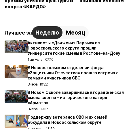
премии уличной культуры и
психологическом т
спорта «КАРДО»
Неделю
Месяц
Лучшее за
Активисты «Движения Первых» из
Новооскольского округа прошли
Университетские смены в Ростове-на-Дону
1 августа , 07:10
В Новооскольском отделении фонда
«Защитники Отечества» прошла встреча с
семьями участников СВО
Вчера, 10:22
В Новом Осколе завершилась вторая женская
смена военно - исторического лагеря
«Армата»
Вчера, 09:37
Поддержку ветеранов СВО и их семей
обсудили в Новооскольском округе
4 августа , 13:40