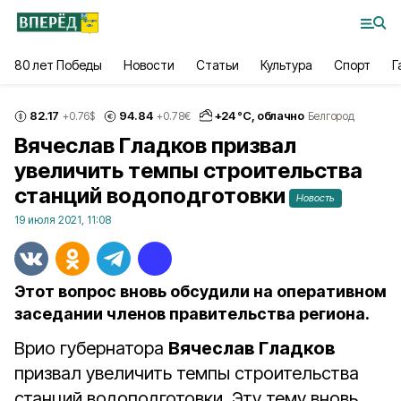
80 лет Победы
Новости
Статьи
Культура
Спорт
Г
82.17
94.84
+
24
°С,
облачно
+0.76
$
+0.78
€
Белгород
Вячеслав Гладков призвал
увеличить темпы строительства
станций водоподготовки
Новость
19 июля 2021, 11:08
Этот вопрос вновь обсудили на оперативном
заседании членов правительства региона.
Врио губернатора
Вячеслав Гладков
призвал увеличить темпы строительства
станций водоподготовки. Эту тему вновь