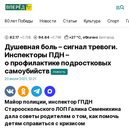
80 лет Победы
Новости
Статьи
Культура
Спорт
Г
82.17
94.84
+
27
°С,
облачно
+0.76
$
+0.78
€
Белгород
Душевная боль – сигнал тревоги.
Инспекторы ПДН –
о профилактике подростковых
самоубийств
Новость
20 июля 2021, 12:21
Майор полиции, инспектор ГПДН
Старооскольского ЛОП Галина Семенихина
дала советы родителям о том, как помочь
детям справиться с кризисом