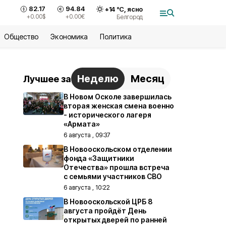
82.17
94.84
+
14
°С,
ясно
+0.00
$
+0.00
€
Белгород
Общество
Экономика
Политика
Неделю
Месяц
Лучшее за
В Новом Осколе завершилась
вторая женская смена военно
- исторического лагеря
«Армата»
6 августа , 09:37
В Новооскольском отделении
фонда «Защитники
Отечества» прошла встреча
с семьями участников СВО
6 августа , 10:22
В Новооскольской ЦРБ 8
августа пройдёт День
открытых дверей по ранней