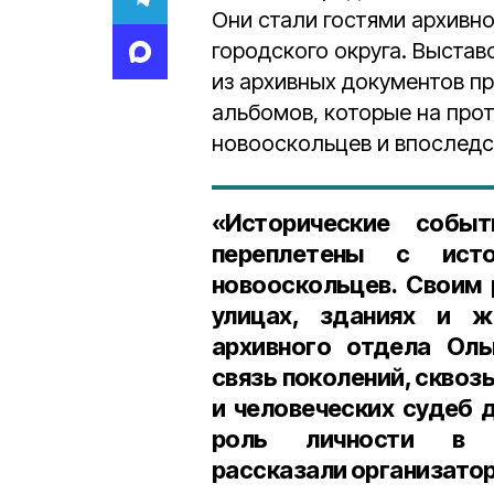
Они стали гостями архивн
городского округа. Выстав
из архивных документов п
альбомов, которые на про
новооскольцев и впоследс
«Исторические собы
переплетены с ист
новооскольцев. Своим 
улицах, зданиях и ж
архивного отдела
Оль
связь поколений, сквоз
и человеческих судеб
роль личности в
рассказали организато