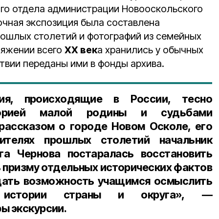
ого отдела администрации Новооскольского
очная экспозиция была составлена
рошлых столетий и фотографий из семейных
тяжении всего
ХХ век
а хранились у обычных
твии переданы ими в фонды архива.
тия, происходящие в России, тесно
орией малой родины и судьбами
рассказом о городе Новом Осколе, его
ителях прошлых столетий начальник
га Чернова
постаралась восстановить
ь призму отдельных исторических фактов
 дать возможность учащимся осмыслить
 истории страны и округа», —
ры экскурсии.