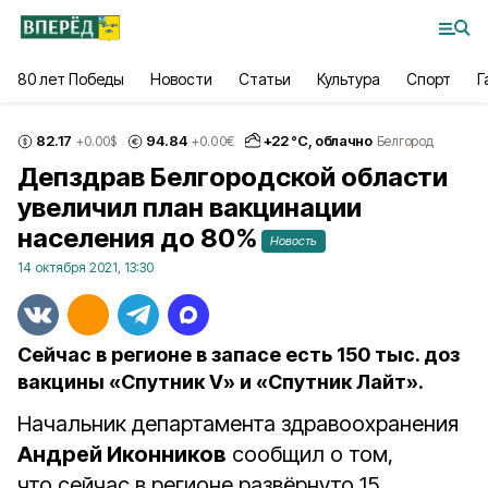
80 лет Победы
Новости
Статьи
Культура
Спорт
Г
82.17
94.84
+
22
°С,
облачно
+0.00
$
+0.00
€
Белгород
Депздрав Белгородской области
увеличил план вакцинации
населения до 80%
Новость
14 октября 2021, 13:30
Сейчас в регионе в запасе есть 150 тыс. доз
вакцины «Спутник V» и «Спутник Лайт».
Начальник департамента здравоохранения
Андрей Иконников
сообщил о том,
что сейчас в регионе развёрнуто 15