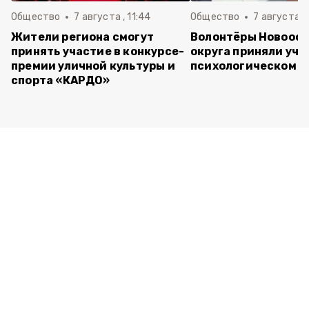
Общество
7 августа , 11:44
Общество
7 августа , 
Жители региона смогут
Волонтёры Новооск
принять участие в конкурсе-
округа приняли уча
премии уличной культуры и
психологическом т
спорта «КАРДО»