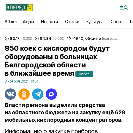
80 лет Победы
Новости
Статьи
Культура
Спорт
Г
82.17
94.84
+
19
°С,
облачно
+0.00
$
+0.00
€
Белгород
850 коек с кислородом будут
оборудованы в больницах
Белгородской области
в ближайшее время
Новость
3 ноября 2021, 10:54
Власти региона выделили средства
из областного бюджета на закупку ещё 628
мобильных кислородных концентраторов.
Информацию о закупке приборов