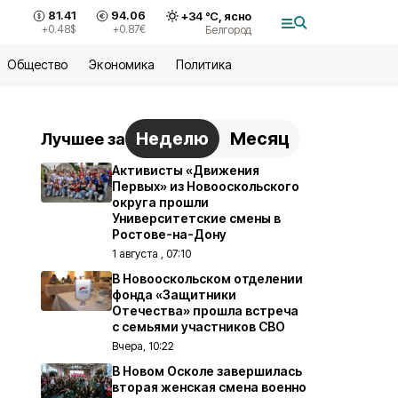
81.41
94.06
+
34
°С,
ясно
+0.48
$
+0.87
€
Белгород
Общество
Экономика
Политика
Неделю
Месяц
Лучшее за
Активисты «Движения
Первых» из Новооскольского
округа прошли
Университетские смены в
Ростове-на-Дону
1 августа , 07:10
В Новооскольском отделении
фонда «Защитники
Отечества» прошла встреча
с семьями участников СВО
Вчера, 10:22
В Новом Осколе завершилась
вторая женская смена военно