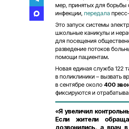
мер, принятых для борьбы
инфекции,
передала
пресс-
Это запуск системы элект
школьные каникулы и нера
для посещения общественн
разведение потоков больн
помощи пациентам.
Новая единая служба 122 
в поликлиники – вызвать в
в сентябре около
400 зво
фиксируются и отрабатыв
«Я увеличил контрольн
Если жители обращ
дозвонились, а врач 