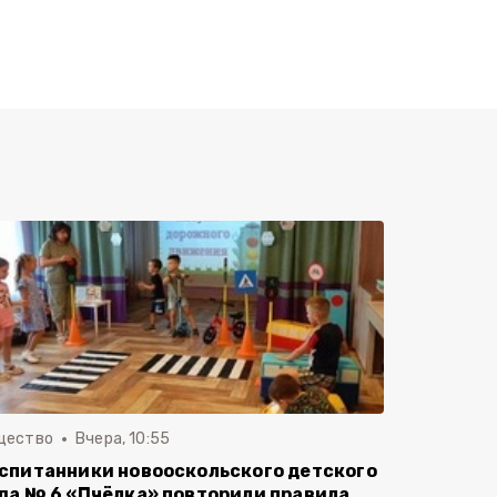
щество
Вчера, 10:55
спитанники новооскольского детского
да № 6 «Пчёлка» повторили правила