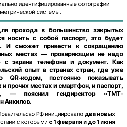
циально идентифицированные фотографии
ометрической системы.
для прохода в большинство закрытых
я носить с собой паспорт, это будет
о. И сможет привести к сокращению
нных местах — проверяющим не надо
 с экрана телефона и документ. Как
льский опыт в странах стран, где уже
о QR-кодом, постоянно показывать
 и прочих местах и смартфон, и паспорт,
но», — пояснил
гендиректор «ТМТ-
н Анкилов.
равительсво РФ инициировало
два новых
етствии с которыми
с 1 февраля и до 1 июня