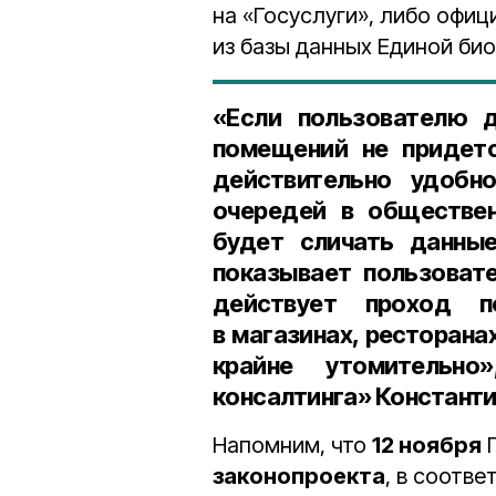
на «Госуслуги», либо офи
из базы данных Единой би
«Если пользователю 
помещений не придетс
действительно удобн
очередей в обществе
будет сличать данные
показывает пользовате
действует проход п
в магазинах, ресторанах
крайне утомитель
консалтинга» Константи
Напомним, что
12 ноября
П
законопроекта
, в соотв