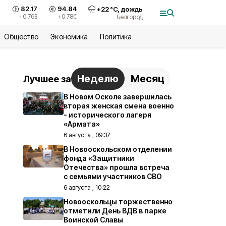
82.17
94.84
+
22
°С,
дождь
+0.76
$
+0.78
€
Белгород
Общество
Экономика
Политика
Неделю
Месяц
Лучшее за
В Новом Осколе завершилась
вторая женская смена военно
- исторического лагеря
«Армата»
6 августа , 09:37
В Новооскольском отделении
фонда «Защитники
Отечества» прошла встреча
с семьями участников СВО
6 августа , 10:22
Новооскольцы торжественно
отметили День ВДВ в парке
Воинской Славы