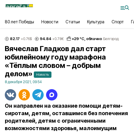
80 лет Победы
Новости
Статьи
Культура
Спорт
Г
82.17
94.84
+
29
°С,
облачно
+0.76
$
+0.78
€
Белгород
Вячеслав Гладков дал старт
юбилейному году марафона
«Тёплым словом – добрым
делом»
Новость
8 декабря 2021, 09:54
Он направлен на оказание помощи детям-
сиротам, детям, оставшимся без попечения
родителей, детям с ограниченными
возможностями здоровья, малоимущим