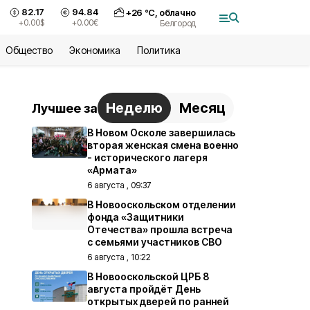
82.17
94.84
+
26
°С,
облачно
+0.00
$
+0.00
€
Белгород
Общество
Экономика
Политика
Неделю
Месяц
Лучшее за
В Новом Осколе завершилась
вторая женская смена военно
- исторического лагеря
«Армата»
6 августа , 09:37
В Новооскольском отделении
фонда «Защитники
Отечества» прошла встреча
с семьями участников СВО
6 августа , 10:22
В Новооскольской ЦРБ 8
августа пройдёт День
открытых дверей по ранней