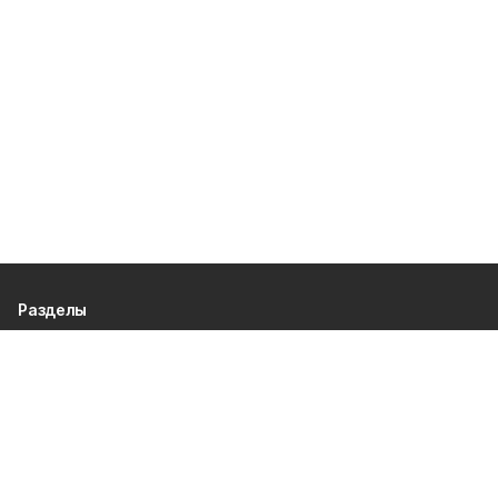
Разделы
80 лет Победы
Новости
Статьи
Культура
Спорт
Газета