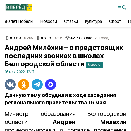
80 лет Победы
Новости
Статьи
Культура
Спорт
Г
80.93
93.19
+
21
°С,
ясно
-0.20
$
-0.39
€
Белгород
Андрей Милёхин – о предстоящих
последних звонках в школах
Белгородской области
Новость
16 мая 2022, 12:17
Данную тему обсудили в ходе заседания
регионального правительства 16 мая.
Министр образования Белгородской
области
Андрей Милёхин
проинформировал о порядке проведения