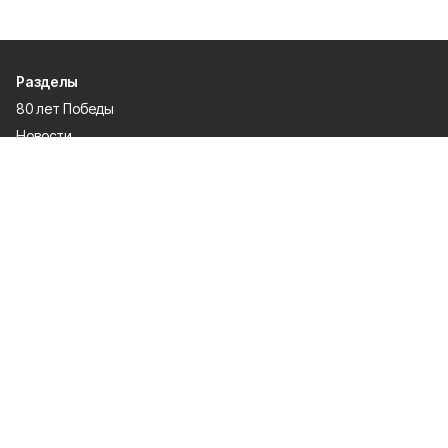
Разделы
80 лет Победы
Новости
Статьи
Культура
Спорт
Газета
Происшествия
Муниципальный вестник
Общество
Экономика
Политика
О проекте