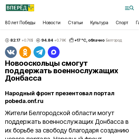
80 лет Победы
Новости
Статьи
Культура
Спорт
Г
82.17
94.84
+
17
°С,
облачно
+0.76
$
+0.78
€
Белгород
Новооскольцы смогут
поддержать военнослужащих
Донбасса
Народный фронт презентовал портал
pobeda.onf.ru
Жители Белгородской области могут
поддержать военнослужащих Донбасса в
их борьбе за свободу благодаря созданию