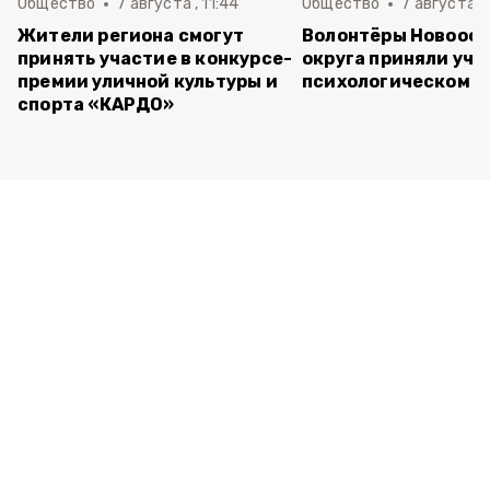
Общество
7 августа , 11:44
Общество
7 августа , 
Жители региона смогут
Волонтёры Новооск
принять участие в конкурсе-
округа приняли уча
премии уличной культуры и
психологическом т
спорта «КАРДО»