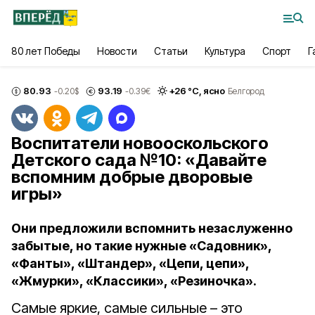
80 лет Победы
Новости
Статьи
Культура
Спорт
Г
80.93
93.19
+
26
°С,
ясно
-0.20
$
-0.39
€
Белгород
Воспитатели новооскольского
Детского сада №10: «Давайте
вспомним добрые дворовые
игры»
Они предложили вспомнить незаслуженно
забытые, но такие нужные «Садовник»,
«Фанты», «Штандер», «Цепи, цепи»,
«Жмурки», «Классики», «Резиночка».
Самые яркие, самые сильные – это