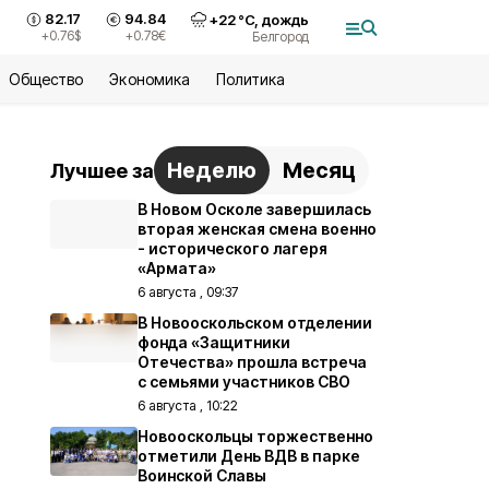
82.17
94.84
+
22
°С,
дождь
+0.76
$
+0.78
€
Белгород
Общество
Экономика
Политика
Неделю
Месяц
Лучшее за
В Новом Осколе завершилась
вторая женская смена военно
- исторического лагеря
«Армата»
6 августа , 09:37
В Новооскольском отделении
фонда «Защитники
Отечества» прошла встреча
с семьями участников СВО
6 августа , 10:22
Новооскольцы торжественно
отметили День ВДВ в парке
Воинской Славы