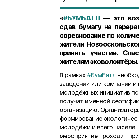
«
#БУМБАТЛ
— это воз
сдав бумагу на перера
соревнование по колич
жители Новооскольског
принять участие. Спа
жителям эковолонтёры.
В рамках
#БумБатл
необход
заведении или компании и 
молодёжных инициатив по 
получат именной сертифик
организацию. Организатор
формирование экологическ
молодёжи и всего населен
мероприятие проходит пр