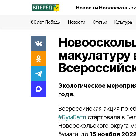
Новости Новооскольск
80 лет Победы
Новости
Статьи
Культура
Новооскольц
макулатуру 
Всероссийск
Экологическое мероприя
года.
Всероссийская акция по с
#БумБатл
стартовала в Бе
Новооскольского округа мо
бумаги до
15 ноября 202