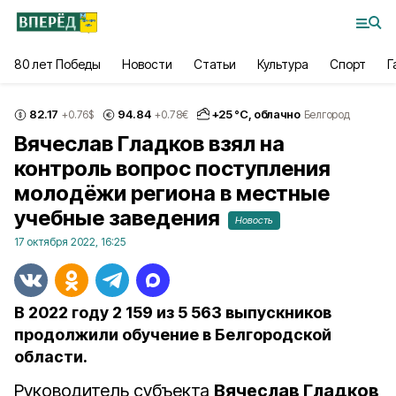
80 лет Победы
Новости
Статьи
Культура
Спорт
Г
82.17
94.84
+
25
°С,
облачно
+0.76
$
+0.78
€
Белгород
Вячеслав Гладков взял на
контроль вопрос поступления
молодёжи региона в местные
учебные заведения
Новость
17 октября 2022, 16:25
В 2022 году 2 159 из 5 563 выпускников
продолжили обучение в Белгородской
области.
Руководитель субъекта
Вячеслав Гладков