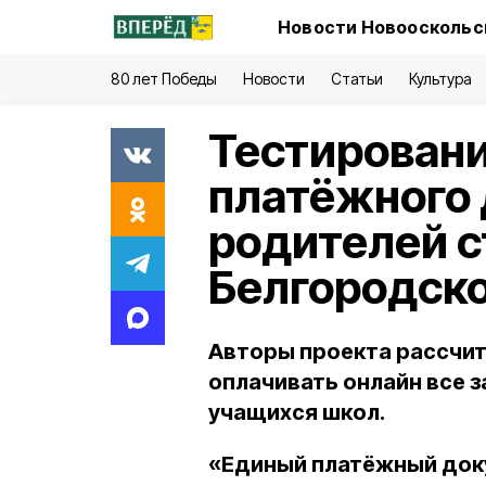
Новости Новооскольск
80 лет Победы
Новости
Статьи
Культура
Тестировани
платёжного 
родителей с
Белгородско
Авторы проекта рассчит
оплачивать онлайн все 
учащихся школ.
«Единый платёжный док