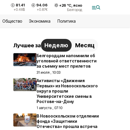
81.41
94.06
+
26
°С,
ясно
+0.48
$
+0.87
€
Белгород
Общество
Экономика
Политика
Неделю
Месяц
Лучшее за
Белгородцам напомнили об
уголовной ответственности
за съемку мест прилетов
31 июля , 10:03
Активисты «Движения
Первых» из Новооскольского
округа прошли
Университетские смены в
Ростове-на-Дону
1 августа , 07:10
В Новооскольском отделении
фонда «Защитники
Отечества» прошла встреча