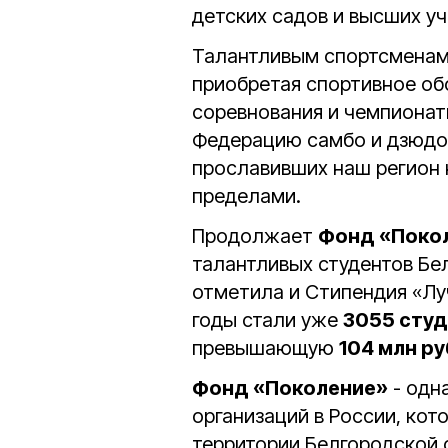
детских садов и высших уч
Талантливым спортсменам
приобретая спортивное об
соревнования и чемпионат
Федерацию самбо и дзюдо,
прославивших наш регион н
пределами.
Продолжает
Фонд «Поко
талантливых студентов Бел
отметила и Стипендия «Луч
годы стали уже
3055 сту
превышающую
104 млн р
Фонд «Поколение»
- одн
организаций в России, ко
территории Белгородской