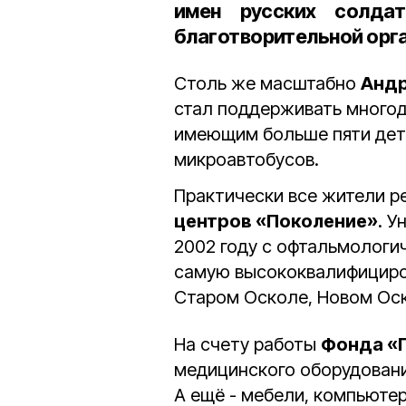
имен русских солда
благотворительной орг
Столь же масштабно
Андр
стал поддерживать многод
имеющим больше пяти дет
микроавтобусов.
Практически все жители р
центров «Поколение»
. У
2002 году с офтальмологи
самую высококвалифициро
Старом Осколе, Новом Оск
На счету работы
Фонда «
медицинского оборудовани
А ещё - мебели, компьюте