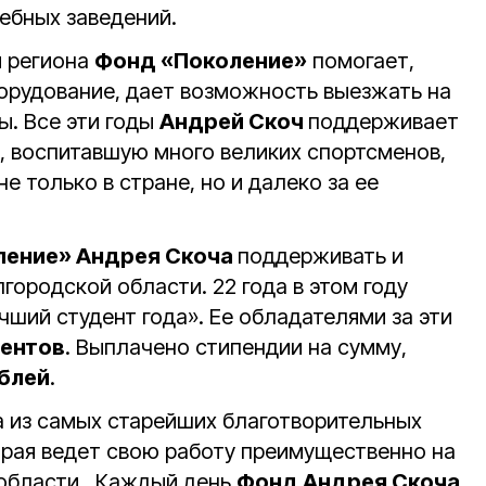
ебных заведений.
 региона
Фонд «Поколение»
помогает,
орудование, дает возможность выезжать на
ы. Все эти годы
Андрей Скоч
поддерживает
 воспитавшую много великих спортсменов,
е только в стране, но и далеко за ее
ление» Андрея Скоча
поддерживать и
городской области. 22 года в этом году
ший студент года». Ее обладателями за эти
дентов
. Выплачено стипендии на сумму,
ублей
.
а из самых старейших благотворительных
торая ведет свою работу преимущественно на
 области. Каждый день
Фонд Андрея Скоча