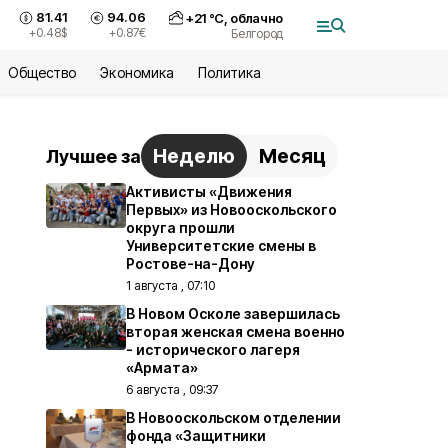
81.41
94.06
+
21
°С,
облачно
+0.48
$
+0.87
€
Белгород
Общество
Экономика
Политика
Неделю
Месяц
Лучшее за
Активисты «Движения
Первых» из Новооскольского
округа прошли
Университетские смены в
Ростове-на-Дону
1 августа , 07:10
В Новом Осколе завершилась
вторая женская смена военно
- исторического лагеря
«Армата»
6 августа , 09:37
В Новооскольском отделении
фонда «Защитники