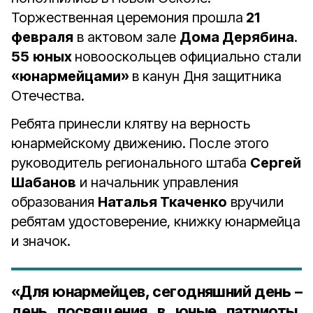
Торжественная церемония прошла
21
февраля
в актовом зале
Дома Дерябина
.
55
юных
новооскольцев официально стали
«юнармейцами»
в канун Дня защитника
Отечества.
Ребята принесли клятву на верность
юнармейскому движению. После этого
руководитель регионального штаба
Сергей
Шабанов
и начальник управления
образования
Наталья Ткаченко
вручили
ребятам удостоверение, книжку юнармейца
и значок.
«Для юнармейцев, сегодняшний день –
день посвящения в юные патриоты,