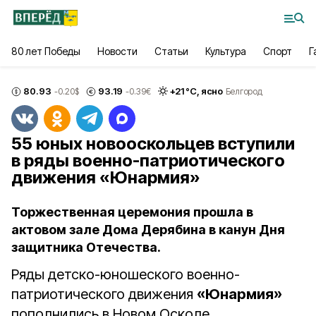
80 лет Победы
Новости
Статьи
Культура
Спорт
Г
80.93
93.19
+
21
°С,
ясно
-0.20
$
-0.39
€
Белгород
55 юных новооскольцев вступили
в ряды военно-патриотического
движения «Юнармия»
Торжественная церемония прошла в
актовом зале Дома Дерябина в канун Дня
защитника Отечества.
Ряды детско-юношеского военно-
патриотического движения
«Юнармия»
пополнились в Новом Осколе.