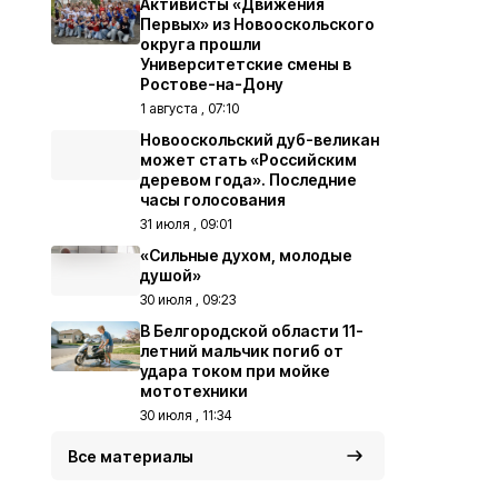
Активисты «Движения
Первых» из Новооскольского
округа прошли
Университетские смены в
Ростове-на-Дону
1 августа , 07:10
Новооскольский дуб-великан
может стать «Российским
деревом года». Последние
часы голосования
31 июля , 09:01
«Сильные духом, молодые
душой»
30 июля , 09:23
В Белгородской области 11-
летний мальчик погиб от
удара током при мойке
мототехники
30 июля , 11:34
Все материалы