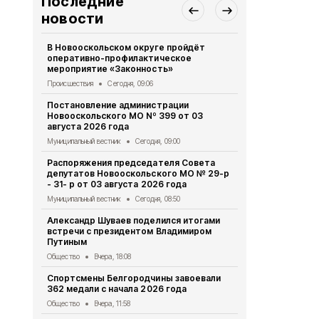
Последние
новости
В Новооскольском округе пройдёт
Постановле
оперативно-профилактическое
Новоосколь
мероприятие «Законность»
2026 года
Происшествия
Сегодня, 09:06
Муниципальный в
Постановление администрации
Житель Вел
Новооскольского МО Nº 399 от 03
Сидельнико
августа 2026 года
соцконтрак
«Содейств
Муниципальный вестник
Сегодня, 09:00
Экономика
Вч
Распоряжения председателя Совета
депутатов Новооскольского МО № 29-р
Как измени
- 31- р от 03 августа 2026 года
использован
Росреестр 
Муниципальный вестник
Сегодня, 08:50
действий
Александр Шуваев поделился итогами
Экономика
Вч
встречи с президентом Владимиром
Путиным
В Новооско
зерновых: а
Общество
Вчера, 18:08
гектаров у
Спортсмены Белгородчины завоевали
Экономика
Вч
362 медали с начала 2026 года
Поддержку 
Общество
Вчера, 11:58
обсудили в