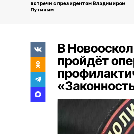
встречи с президентом Владимиром
Путиным
В Новооскол
пройдёт опе
профилакти
«Законност