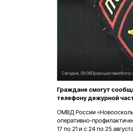
Сегодня, 09:06
Происшествия
Фото:
Граждане смогут сообщи
телефону дежурной части 
ОМВД России «Новоосколь
оперативно-профилактичес
17 по 21 и с 24 по 25 авгу