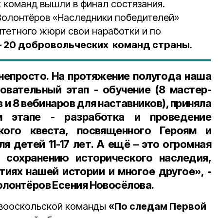
 команд вышли в финал состязания.
Волонтёров «Наследники победителей»
итетного жюри свои наработки и по
– 20 добровольческих команд страны
.
непросто. На протяжение полугода наша
вательный этап - обучение (8 мастер-
и 8 вебинаров для наставников), приняла
м этапе - разработка и проведение
кого квеста, посвященного Героям и
 детей 11-17 лет. А ещё – это огромная
 сохранению исторического наследия,
тиях нашей истории и многое другое», -
олонтёров Есения Новосёлова.
овооскольской команды
«По следам Первой