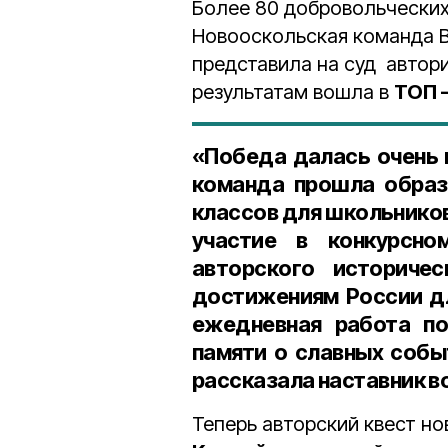
Более 80 добровольческих
Новооскольская команда 
представила на суд автор
результатам вошла в
ТОП 
«Победа далась очень 
команда прошла образо
классов для школьников 
участие в конкурсно
авторского историчес
достижениям России для
ежедневная работа по
памяти о славных собы
рассказала наставник в
Теперь авторский квест н