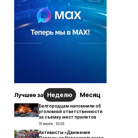
Неделю
Месяц
Лучшее за
Белгородцам напомнили об
уголовной ответственности
за съемку мест прилетов
31 июля , 10:03
Активисты «Движения
Первых» из Новооскольского