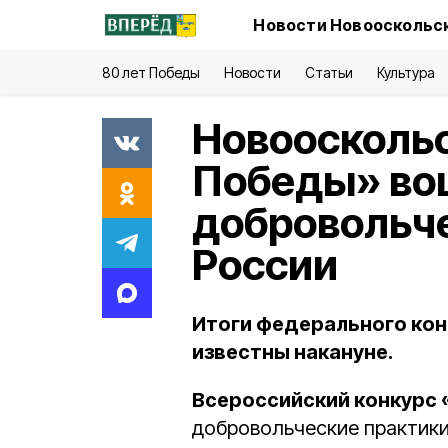
Новости Новооскольск
80 лет Победы
Новости
Статьи
Культура
Новоосколь
Победы» во
добровольч
России
Итоги федерального кон
известны накануне.
Всероссийский конкурс 
добровольческие практики