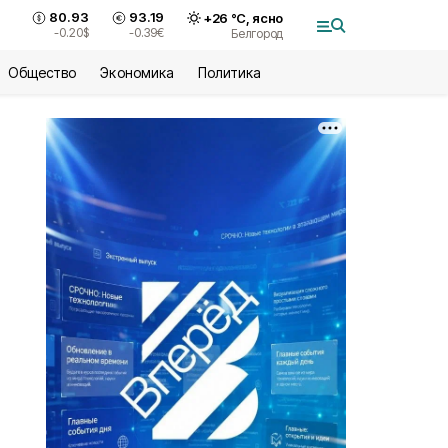
80.93
93.19
+
26
°С,
ясно
-0.20
$
-0.39
€
Белгород
Общество
Экономика
Политика