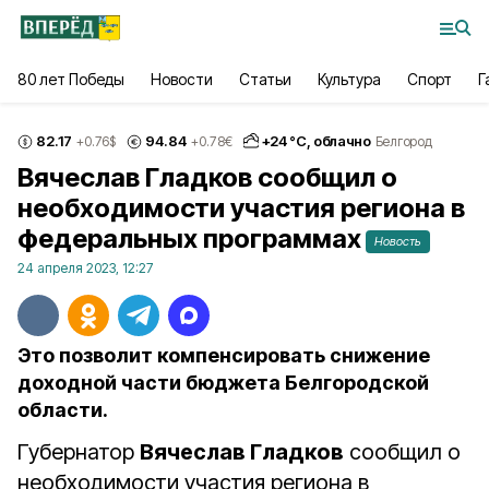
80 лет Победы
Новости
Статьи
Культура
Спорт
Г
82.17
94.84
+
24
°С,
облачно
+0.76
$
+0.78
€
Белгород
Вячеслав Гладков сообщил о
необходимости участия региона в
федеральных программах
Новость
24 апреля 2023, 12:27
Это позволит компенсировать снижение
доходной части бюджета Белгородской
области.
Губернатор
Вячеслав Гладков
сообщил о
необходимости участия региона в