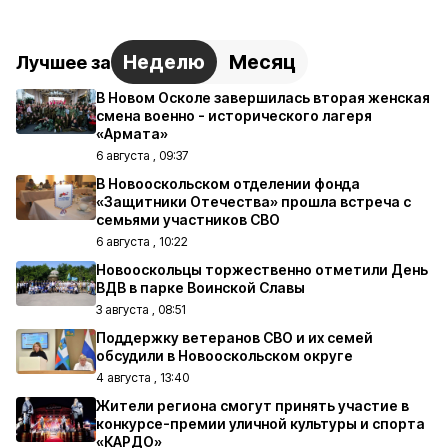
Неделю
Месяц
Лучшее за
В Новом Осколе завершилась вторая женская
смена военно - исторического лагеря
«Армата»
6 августа , 09:37
В Новооскольском отделении фонда
«Защитники Отечества» прошла встреча с
семьями участников СВО
6 августа , 10:22
Новооскольцы торжественно отметили День
ВДВ в парке Воинской Славы
3 августа , 08:51
Поддержку ветеранов СВО и их семей
обсудили в Новооскольском округе
4 августа , 13:40
Жители региона смогут принять участие в
конкурсе-премии уличной культуры и спорта
«КАРДО»