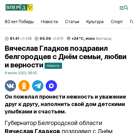
80 лет Победы
Новости
Статьи
Культура
Спорт
Г
81.41
94.06
+
24
°С,
ясно
+0.48
$
+0.87
€
Белгород
Вячеслав Гладков поздравил
белгородцев с Днём семьи, любви
и верности
Новость
8 июля 2023, 08:00
Он пожелал пронести нежность и уважение
друг к другу, наполнить свой дом детскими
улыбками и счастьем.
Губернатор Белгородской области
Вячеслав Гладков
поздравил с Днём