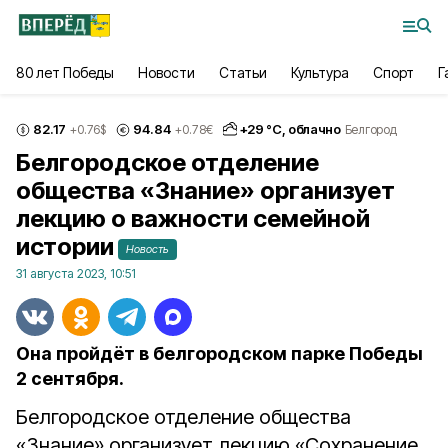
80 лет Победы
Новости
Статьи
Культура
Спорт
Г
82.17
94.84
+
29
°С,
облачно
+0.76
$
+0.78
€
Белгород
Белгородское отделение
общества «Знание» организует
лекцию о важности семейной
истории
Новость
31 августа 2023, 10:51
Она пройдёт в белгородском парке Победы
2 сентября.
Белгородское отделение общества
«Знание» организует лекцию «Сохранение