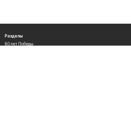
Разделы
80 лет Победы
Новости
Статьи
Культура
Спорт
Газета
Происшествия
Муниципальный вестник
Общество
Экономика
Политика