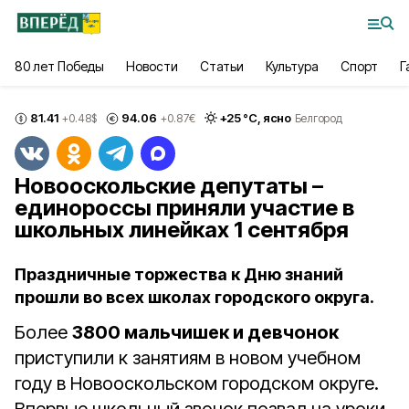
80 лет Победы
Новости
Статьи
Культура
Спорт
Г
81.41
94.06
+
25
°С,
ясно
+0.48
$
+0.87
€
Белгород
Новооскольские депутаты –
единороссы приняли участие в
школьных линейках 1 сентября
Праздничные торжества к Дню знаний
прошли во всех школах городского округа.
Более
3800 мальчишек и девчонок
приступили к занятиям в новом учебном
году в Новооскольском городском округе.