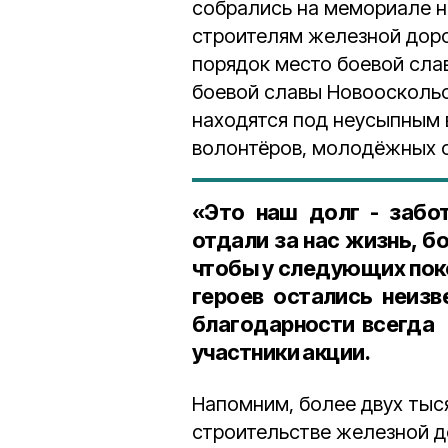
собрались на мемориале 
строителям железной доро
порядок место боевой сла
боевой славы Новооскольс
находятся под неусыпным 
волонтёров, молодёжных о
«Это наш долг - забот
отдали за нас жизнь, бо
чтобы у следующих пок
героев остались неизв
благодарности всегда 
участники акции.
Напомним, более двух тыс
строительстве железной д