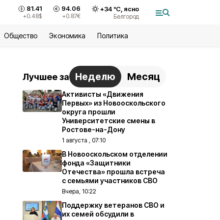
81.41
94.06
+
34
°С,
ясно
+0.48
$
+0.87
€
Белгород
Общество
Экономика
Политика
Неделю
Месяц
Лучшее за
Активисты «Движения
Первых» из Новооскольского
округа прошли
Университетские смены в
Ростове-на-Дону
1 августа , 07:10
В Новооскольском отделении
фонда «Защитники
Отечества» прошла встреча
с семьями участников СВО
Вчера, 10:22
Поддержку ветеранов СВО и
их семей обсудили в