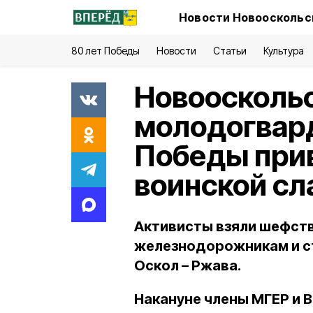
Новости Новооскольск
80 лет Победы
Новости
Статьи
Культура
Новоосколь
молодогвар
Победы прив
воинской сл
Активисты взяли шефств
железнодорожникам и с
Оскол – Ржава.
Накануне члены МГЕР и