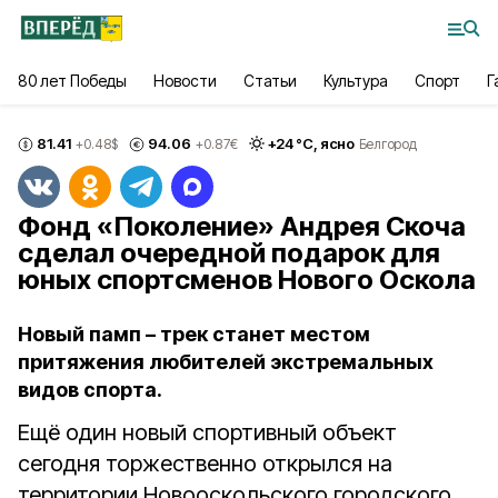
80 лет Победы
Новости
Статьи
Культура
Спорт
Г
81.41
94.06
+
24
°С,
ясно
+0.48
$
+0.87
€
Белгород
Фонд «Поколение» Андрея Скоча
сделал очередной подарок для
юных спортсменов Нового Оскола
Новый памп – трек станет местом
притяжения любителей экстремальных
видов спорта.
Ещё один новый спортивный объект
сегодня торжественно открылся на
территории Новооскольского городского