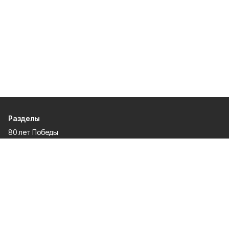
Разделы
80 лет Победы
Новости
Статьи
Культура
Спорт
Газета
Происшествия
Муниципальный вестник