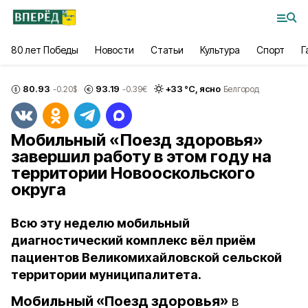
80 лет Победы
Новости
Статьи
Культура
Спорт
Г
80.93
93.19
+
33
°С,
ясно
-0.20
$
-0.39
€
Белгород
Мобильный «Поезд здоровья»
завершил работу в этом году на
территории Новооскольского
округа
Всю эту неделю мобильный
диагностический комплекс вёл приём
пациентов Великомихайловской сельской
территории муниципалитета.
Мобильный «Поезд здоровья»
в