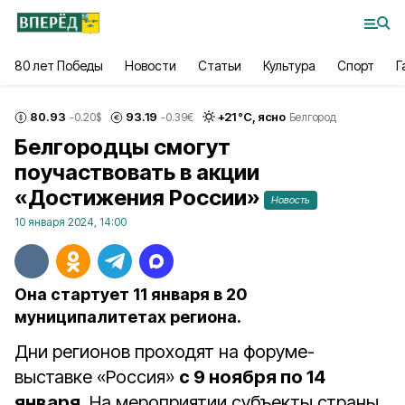
80 лет Победы
Новости
Статьи
Культура
Спорт
Г
80.93
93.19
+
21
°С,
ясно
-0.20
$
-0.39
€
Белгород
Белгородцы смогут
поучаствовать в акции
«Достижения России»
Новость
10 января 2024, 14:00
Она стартует 11 января в 20
муниципалитетах региона.
Дни регионов проходят на форуме-
выставке «Россия»
с 9 ноября по 14
января
. На мероприятии субъекты страны