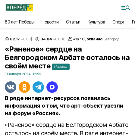
80 лет Победы
Новости
Статьи
Культура
Спорт
Г
82.17
94.84
+
16
°С,
облачно
+0.00
$
+0.00
€
Белгород
«Раненое» сердце на
Белгородском Арбате осталось на
своём месте
Новость
11 января 2024, 12:59
В ряде интернет-ресурсов появилась
информация о том, что арт-объект увезли
на форум «Россия».
«Раненое» сердце на Белгородском Арбате
осталось на своём месте. В ряде интернет-