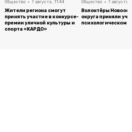
Общество
7 августа , 11:44
Общество
7 августа , 
Жители региона смогут
Волонтёры Новооск
принять участие в конкурсе-
округа приняли уча
премии уличной культуры и
психологическом т
спорта «КАРДО»