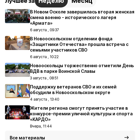
Неделю
Месяц
Лучшее за
В Новом Осколе завершилась вторая женская
смена военно - исторического лагеря
«Армата»
6 августа , 09:37
В Новооскольском отделении фонда
«Защитники Отечества» прошла встреча с
семьями участников СВО
6 августа , 10:22
Новооскольцы торжественно отметили День
ВДВ в парке Воинской Славы
3 августа , 08:51
Поддержку ветеранов СВО и их семей
обсудили в Новооскольском округе
4 августа , 13:40
Жители региона смогут принять участие в
конкурсе-премии уличной культуры и спорта
«КАРДО»
Вчера, 11:44
Все материалы