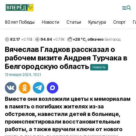
80 лет Победы
Новости
Статьи
Культура
Спорт
Г
82.17
94.84
+
28
°С,
облачно
+0.76
$
+0.78
€
Белгород
Вячеслав Гладков рассказал о
рабочем визите Андрея Турчака в
Белгородскую область
Новость
13 января 2024, 13:21
Вместе они возложили цветы к мемориалам
в память о погибших жителях из-за
обстрелов, навестили детей в больнице,
проинспектировали восстановительные
работы, а также вручили ключи от нового